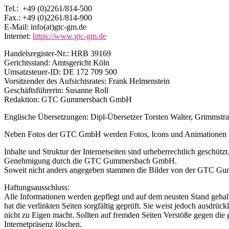
Tel.: +49 (0)2261/814-500
Fax.: +49 (0)2261/814-900
E-Mail: info(at)gtc-gm.de
Internet:
https://www.gtc-gm.de
Handelsregister-Nr.: HRB 39169
Gerichtsstand: Amtsgericht Köln
Umsatzsteuer-ID: DE 172 709 500
Vorsitzender des Aufsichtsrates: Frank Helmenstein
Geschäftsführerin: Susanne Roll
Redaktion: GTC Gummersbach GmbH
Englische Übersetzungen: Dipl-Übersetzer Torsten Walter, Grimmstr
Neben Fotos der GTC GmbH werden Fotos, Icons und Animationen von
Inhalte und Struktur der Internetseiten sind urheberrechtlich geschü
Genehmigung durch die GTC Gummersbach GmbH.
Soweit nicht anders angegeben stammen die Bilder von der GTC 
Haftungsausschluss:
Alle Informationen werden gepflegt und auf dem neusten Stand ge
hat die verlinkten Seiten sorgfältig geprüft. Sie weist jedoch ausdrückl
nicht zu Eigen macht. Sollten auf fremden Seiten Verstöße gegen die 
Internetpräsenz löschen.