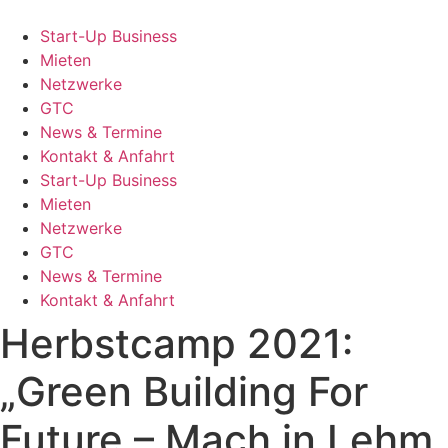
Zum
Inhalt
Start-Up Business
springen
Mieten
Netzwerke
GTC
News & Termine
Kontakt & Anfahrt
Start-Up Business
Mieten
Netzwerke
GTC
News & Termine
Kontakt & Anfahrt
Herbstcamp 2021:
„Green Building For
Future – Mach in Lehm