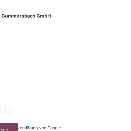
um Gummersbach GmbH
MAP
atenschutzerklärung von Google.
N *