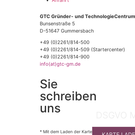
Anfahrt
GTC Gründer- und TechnologieCentr
Bunsenstraße 5
D-51647 Gummersbach
+49 (0)2261/814-500
+49 (0)2261/814-509 (Startercenter)
+49 (0)2261/814-900
info(at)gtc-gm.de
Sie
schreiben
uns
DSGVO 
* Mit dem Laden der Karte akzeptierst du die D
KARTE LADE