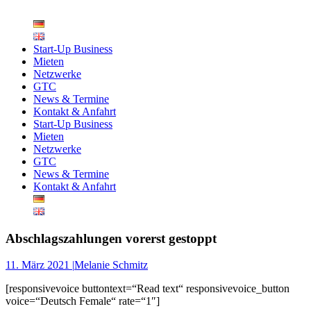
Zum
Inhalt
springen
Start-Up Business
Mieten
Netzwerke
GTC
News & Termine
Kontakt & Anfahrt
Start-Up Business
Mieten
Netzwerke
GTC
News & Termine
Kontakt & Anfahrt
Abschlagszahlungen vorerst gestoppt
11. März 2021 |
Melanie Schmitz
[responsivevoice buttontext=“Read text“ responsivevoice_button
voice=“Deutsch Female“ rate=“1″]