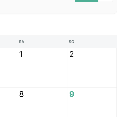
SA
SO
1
2
8
9