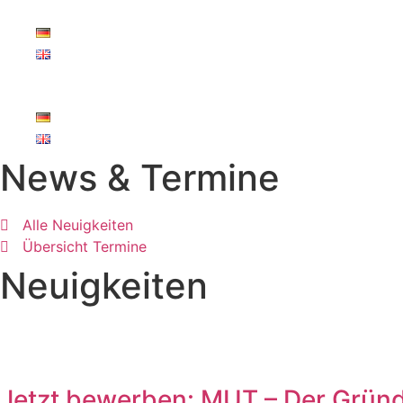
Zum
Inhalt
springen
News & Termine
Alle Neuigkeiten
Übersicht Termine
Neuigkeiten
Jetzt bewerben: MUT – Der Grü