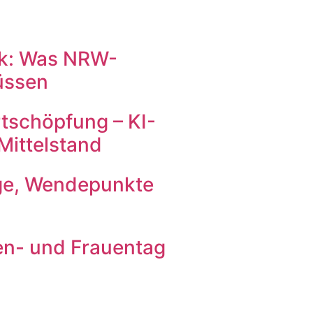
ck: Was NRW-
üssen
tschöpfung – KI-
Mittelstand
ge, Wendepunkte
n- und Frauentag