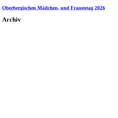
Oberbergischen Mädchen- und Frauentag 2026
Archiv
Mai 2026
(1)
März 2026
(2)
Februar 2026
(1)
Januar 2026
(1)
August 2025
(1)
Mai 2025
(1)
April 2025
(2)
Januar 2025
(1)
November 2024
(1)
Oktober 2024
(1)
September 2024
(2)
Juli 2024
(2)
Juni 2024
(4)
April 2024
(2)
März 2024
(1)
November 2023
(1)
Oktober 2023
(3)
September 2023
(1)
August 2023
(3)