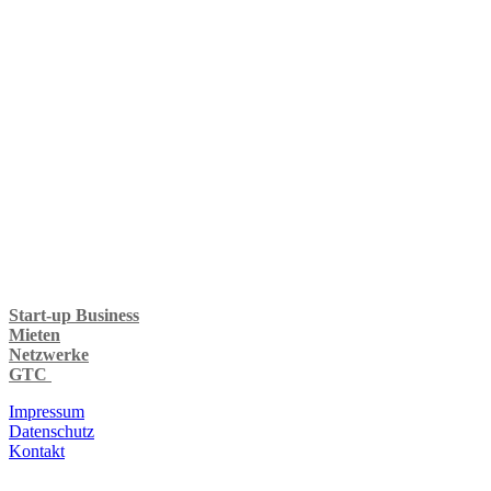
Juni 2020
(3)
Mai 2020
(4)
April 2020
(3)
März 2020
(1)
Januar 2020
(1)
Dezember 2019
(1)
Oktober 2019
(3)
September 2019
(2)
August 2019
(2)
Juni 2019
(3)
Mai 2019
(2)
April 2019
(3)
März 2019
(1)
Januar 2019
(3)
Dezember 2018
(1)
Start-up Business
Mieten
Netzwerke
GTC
Impressum
Datenschutz
Kontakt